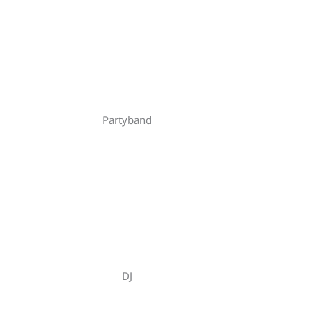
e
s
s
e
Partyband
DJ